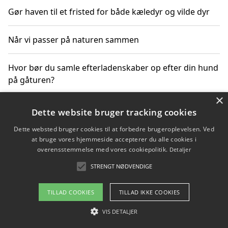
Gør haven til et fristed for både kæledyr og vilde dyr
Når vi passer på naturen sammen
Hvor bør du samle efterladenskaber op efter din hund
på gåturen?
×
Sådan rydder du effektivt op efter et stort event
Dette website bruger tracking cookies
Dette websted bruger cookies til at forbedre brugeroplevelsen. Ved
at bruge vores hjemmeside accepterer du alle cookies i
overensstemmelse med vores cookiepolitik.
Detaljer
Copyright 2026 - Pilanto Aps
STRENGT NØDVENDIGE
Om / kontakt
Blog
Betingelser
TILLAD COOKIES
TILLAD IKKE COOKIES
VIS DETALJER