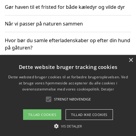
Gør haven til et fristed for både kæledyr og vilde dyr
Når vi passer på naturen sammen
Hvor bør du samle efterladenskaber op efter din hund
på gåturen?
×
Sådan rydder du effektivt op efter et stort event
Dette website bruger tracking cookies
Dette websted bruger cookies til at forbedre brugeroplevelsen. Ved
at bruge vores hjemmeside accepterer du alle cookies i
overensstemmelse med vores cookiepolitik.
Detaljer
Copyright 2026 - Pilanto Aps
STRENGT NØDVENDIGE
Om / kontakt
Blog
Betingelser
TILLAD COOKIES
TILLAD IKKE COOKIES
VIS DETALJER