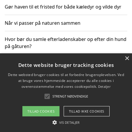
Gør haven til et fristed for både kæledyr og vilde dyr
Når vi passer på naturen sammen
Hvor bør du samle efterladenskaber op efter din hund
på gåturen?
×
Sådan rydder du effektivt op efter et stort event
Dette website bruger tracking cookies
Dette websted bruger cookies til at forbedre brugeroplevelsen. Ved
at bruge vores hjemmeside accepterer du alle cookies i
overensstemmelse med vores cookiepolitik.
Detaljer
Copyright 2026 - Pilanto Aps
STRENGT NØDVENDIGE
Om / kontakt
Blog
Betingelser
TILLAD COOKIES
TILLAD IKKE COOKIES
VIS DETALJER