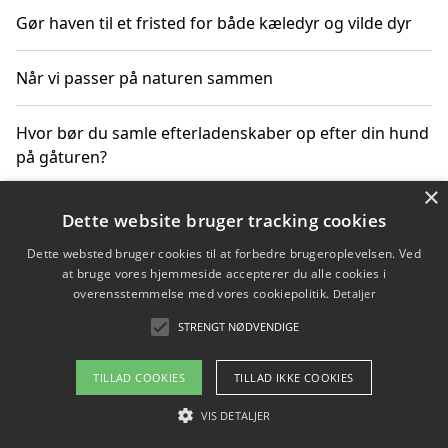
Gør haven til et fristed for både kæledyr og vilde dyr
Når vi passer på naturen sammen
Hvor bør du samle efterladenskaber op efter din hund
på gåturen?
×
Sådan rydder du effektivt op efter et stort event
Dette website bruger tracking cookies
Dette websted bruger cookies til at forbedre brugeroplevelsen. Ved
at bruge vores hjemmeside accepterer du alle cookies i
overensstemmelse med vores cookiepolitik.
Detaljer
Copyright 2026 - Pilanto Aps
STRENGT NØDVENDIGE
Om / kontakt
Blog
Betingelser
TILLAD COOKIES
TILLAD IKKE COOKIES
VIS DETALJER