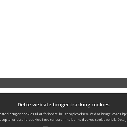
Dette website bruger tracking cookies
sted bruger cookies til at forbedre brugeroplevelsen. Ved at bruge vores 
ccepterer du alle cookies i overensstemmelse med vores cookiepolitik.
Detalj