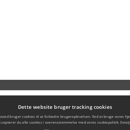
Dette website bruger tracking cookies
sted bruger cookies til at forbedre brugeroplevelsen. Ved at bruge vores 
ccepterer du alle cookies i overensstemmelse med vores cookiepolitik.
Detalj