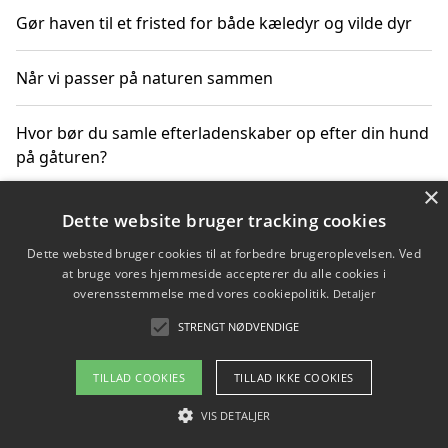
Gør haven til et fristed for både kæledyr og vilde dyr
Når vi passer på naturen sammen
Hvor bør du samle efterladenskaber op efter din hund
på gåturen?
×
Sådan rydder du effektivt op efter et stort event
Dette website bruger tracking cookies
Dette websted bruger cookies til at forbedre brugeroplevelsen. Ved
at bruge vores hjemmeside accepterer du alle cookies i
overensstemmelse med vores cookiepolitik.
Detaljer
Copyright 2026 - Pilanto Aps
STRENGT NØDVENDIGE
Om / kontakt
Blog
Betingelser
TILLAD COOKIES
TILLAD IKKE COOKIES
VIS DETALJER