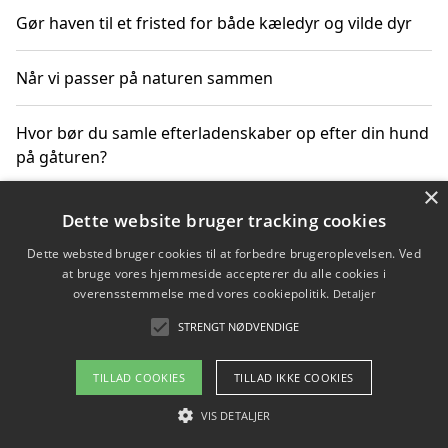
Gør haven til et fristed for både kæledyr og vilde dyr
Når vi passer på naturen sammen
Hvor bør du samle efterladenskaber op efter din hund
på gåturen?
×
Sådan rydder du effektivt op efter et stort event
Dette website bruger tracking cookies
Dette websted bruger cookies til at forbedre brugeroplevelsen. Ved
at bruge vores hjemmeside accepterer du alle cookies i
overensstemmelse med vores cookiepolitik.
Detaljer
Copyright 2026 - Pilanto Aps
STRENGT NØDVENDIGE
Om / kontakt
Blog
Betingelser
TILLAD COOKIES
TILLAD IKKE COOKIES
VIS DETALJER