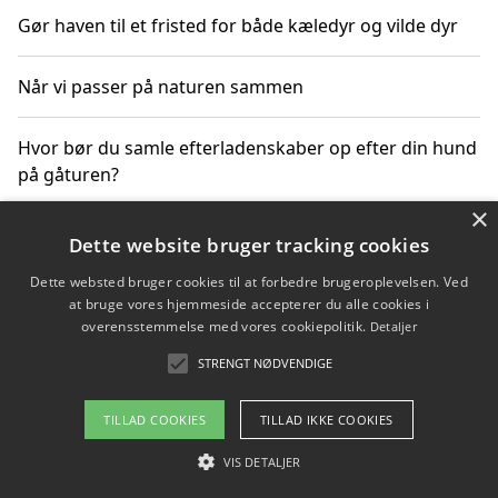
Gør haven til et fristed for både kæledyr og vilde dyr
Når vi passer på naturen sammen
Hvor bør du samle efterladenskaber op efter din hund
på gåturen?
×
Sådan rydder du effektivt op efter et stort event
Dette website bruger tracking cookies
Dette websted bruger cookies til at forbedre brugeroplevelsen. Ved
at bruge vores hjemmeside accepterer du alle cookies i
overensstemmelse med vores cookiepolitik.
Detaljer
Copyright 2026 - Pilanto Aps
STRENGT NØDVENDIGE
Om / kontakt
Blog
Betingelser
TILLAD COOKIES
TILLAD IKKE COOKIES
VIS DETALJER