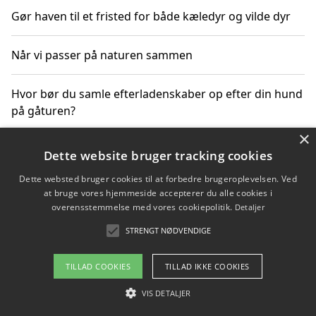
Gør haven til et fristed for både kæledyr og vilde dyr
Når vi passer på naturen sammen
Hvor bør du samle efterladenskaber op efter din hund
på gåturen?
×
Sådan rydder du effektivt op efter et stort event
Dette website bruger tracking cookies
Dette websted bruger cookies til at forbedre brugeroplevelsen. Ved
at bruge vores hjemmeside accepterer du alle cookies i
overensstemmelse med vores cookiepolitik.
Detaljer
Copyright 2026 - Pilanto Aps
STRENGT NØDVENDIGE
Om / kontakt
Blog
Betingelser
TILLAD COOKIES
TILLAD IKKE COOKIES
VIS DETALJER