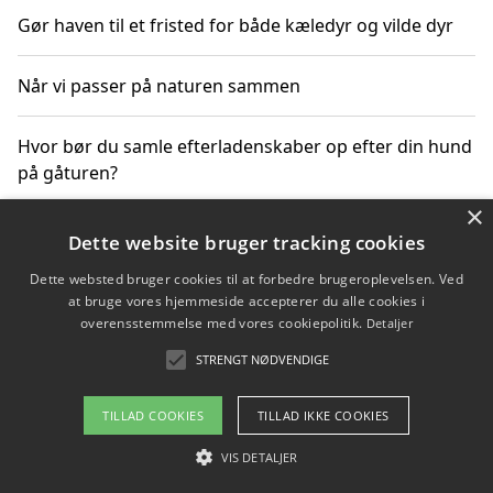
Gør haven til et fristed for både kæledyr og vilde dyr
Når vi passer på naturen sammen
Hvor bør du samle efterladenskaber op efter din hund
på gåturen?
×
Sådan rydder du effektivt op efter et stort event
Dette website bruger tracking cookies
Dette websted bruger cookies til at forbedre brugeroplevelsen. Ved
at bruge vores hjemmeside accepterer du alle cookies i
overensstemmelse med vores cookiepolitik.
Detaljer
Copyright 2026 - Pilanto Aps
STRENGT NØDVENDIGE
Om / kontakt
Blog
Betingelser
TILLAD COOKIES
TILLAD IKKE COOKIES
VIS DETALJER