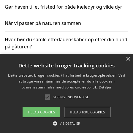
Gør haven til et fristed for både kæledyr og vilde dyr
Når vi passer på naturen sammen
Hvor bør du samle efterladenskaber op efter din hund
på gåturen?
×
Sådan rydder du effektivt op efter et stort event
Dette website bruger tracking cookies
Dette websted bruger cookies til at forbedre brugeroplevelsen. Ved
at bruge vores hjemmeside accepterer du alle cookies i
overensstemmelse med vores cookiepolitik.
Detaljer
Copyright 2026 - Pilanto Aps
STRENGT NØDVENDIGE
Om / kontakt
Blog
Betingelser
TILLAD COOKIES
TILLAD IKKE COOKIES
VIS DETALJER