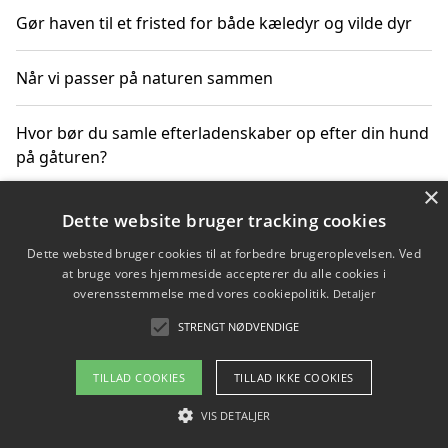
Gør haven til et fristed for både kæledyr og vilde dyr
Når vi passer på naturen sammen
Hvor bør du samle efterladenskaber op efter din hund
på gåturen?
×
Sådan rydder du effektivt op efter et stort event
Dette website bruger tracking cookies
Dette websted bruger cookies til at forbedre brugeroplevelsen. Ved
at bruge vores hjemmeside accepterer du alle cookies i
overensstemmelse med vores cookiepolitik.
Detaljer
Copyright 2026 - Pilanto Aps
STRENGT NØDVENDIGE
Om / kontakt
Blog
Betingelser
TILLAD COOKIES
TILLAD IKKE COOKIES
VIS DETALJER