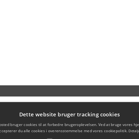
Dette website bruger tracking cookies
sted bruger cookies til at forbedre brugeroplevelsen. Ved at bruge vores 
ccepterer du alle cookies i overensstemmelse med vores cookiepolitik.
Detalj