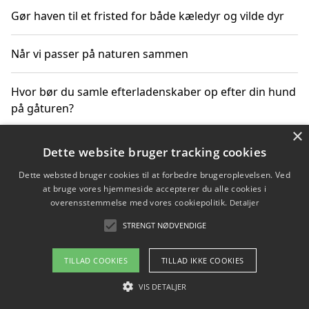
Gør haven til et fristed for både kæledyr og vilde dyr
Når vi passer på naturen sammen
Hvor bør du samle efterladenskaber op efter din hund
på gåturen?
×
Sådan rydder du effektivt op efter et stort event
Dette website bruger tracking cookies
Dette websted bruger cookies til at forbedre brugeroplevelsen. Ved
at bruge vores hjemmeside accepterer du alle cookies i
overensstemmelse med vores cookiepolitik.
Detaljer
Copyright 2026 - Pilanto Aps
STRENGT NØDVENDIGE
Om / kontakt
Blog
Betingelser
TILLAD COOKIES
TILLAD IKKE COOKIES
VIS DETALJER