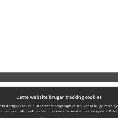
Dette website bruger tracking cookies
sted bruger cookies til at forbedre brugeroplevelsen. Ved at bruge vores 
ccepterer du alle cookies i overensstemmelse med vores cookiepolitik.
Detalj