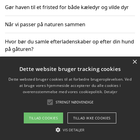
Gør haven til et fristed for både kæledyr og vilde dyr
Når vi passer på naturen sammen
Hvor bør du samle efterladenskaber op efter din hund
på gåturen?
×
Sådan rydder du effektivt op efter et stort event
Dette website bruger tracking cookies
Dette websted bruger cookies til at forbedre brugeroplevelsen. Ved
at bruge vores hjemmeside accepterer du alle cookies i
overensstemmelse med vores cookiepolitik.
Detaljer
Copyright 2026 - Pilanto Aps
STRENGT NØDVENDIGE
Om / kontakt
Blog
Betingelser
TILLAD COOKIES
TILLAD IKKE COOKIES
VIS DETALJER