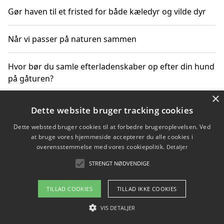
Gør haven til et fristed for både kæledyr og vilde dyr
Når vi passer på naturen sammen
Hvor bør du samle efterladenskaber op efter din hund
på gåturen?
×
Sådan rydder du effektivt op efter et stort event
Dette website bruger tracking cookies
Dette websted bruger cookies til at forbedre brugeroplevelsen. Ved
at bruge vores hjemmeside accepterer du alle cookies i
overensstemmelse med vores cookiepolitik.
Detaljer
Copyright 2026 - Pilanto Aps
STRENGT NØDVENDIGE
Om / kontakt
Blog
Betingelser
TILLAD COOKIES
TILLAD IKKE COOKIES
VIS DETALJER