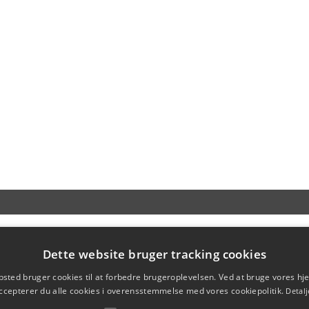
Dette website bruger tracking cookies
sted bruger cookies til at forbedre brugeroplevelsen. Ved at bruge vores 
ccepterer du alle cookies i overensstemmelse med vores cookiepolitik.
Detalj