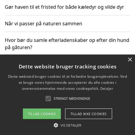
Gør haven til et fristed for både kæledyr og vilde dyr
Når vi passer på naturen sammen
Hvor bør du samle efterladenskaber op efter din hund
på gåturen?
×
Sådan rydder du effektivt op efter et stort event
Dette website bruger tracking cookies
Dette websted bruger cookies til at forbedre brugeroplevelsen. Ved
at bruge vores hjemmeside accepterer du alle cookies i
overensstemmelse med vores cookiepolitik.
Detaljer
Copyright 2026 - Pilanto Aps
STRENGT NØDVENDIGE
Om / kontakt
Blog
Betingelser
TILLAD COOKIES
TILLAD IKKE COOKIES
VIS DETALJER