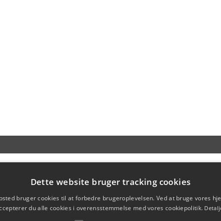
Dette website bruger tracking cookies
sted bruger cookies til at forbedre brugeroplevelsen. Ved at bruge vores 
ccepterer du alle cookies i overensstemmelse med vores cookiepolitik.
Detalj