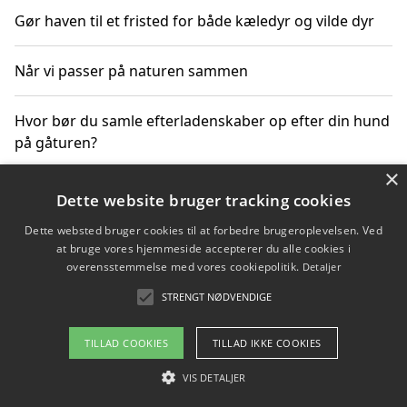
Gør haven til et fristed for både kæledyr og vilde dyr
Når vi passer på naturen sammen
Hvor bør du samle efterladenskaber op efter din hund
på gåturen?
×
Sådan rydder du effektivt op efter et stort event
Dette website bruger tracking cookies
Dette websted bruger cookies til at forbedre brugeroplevelsen. Ved
at bruge vores hjemmeside accepterer du alle cookies i
overensstemmelse med vores cookiepolitik.
Detaljer
Copyright 2026 - Pilanto Aps
STRENGT NØDVENDIGE
Om / kontakt
Blog
Betingelser
TILLAD COOKIES
TILLAD IKKE COOKIES
VIS DETALJER