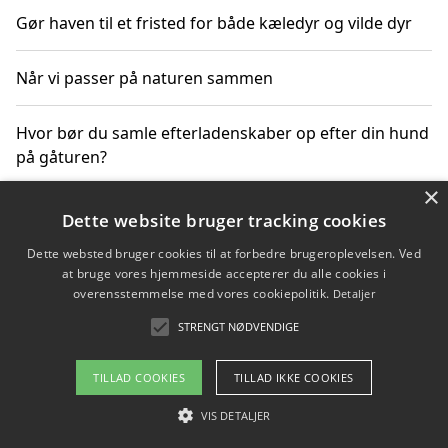
Gør haven til et fristed for både kæledyr og vilde dyr
Når vi passer på naturen sammen
Hvor bør du samle efterladenskaber op efter din hund
på gåturen?
×
Sådan rydder du effektivt op efter et stort event
Dette website bruger tracking cookies
Dette websted bruger cookies til at forbedre brugeroplevelsen. Ved
at bruge vores hjemmeside accepterer du alle cookies i
overensstemmelse med vores cookiepolitik.
Detaljer
Copyright 2026 - Pilanto Aps
STRENGT NØDVENDIGE
Om / kontakt
Blog
Betingelser
TILLAD COOKIES
TILLAD IKKE COOKIES
VIS DETALJER