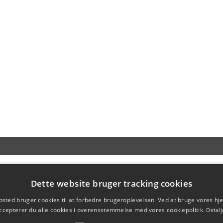
Dette website bruger tracking cookies
sted bruger cookies til at forbedre brugeroplevelsen. Ved at bruge vores 
ccepterer du alle cookies i overensstemmelse med vores cookiepolitik.
Detalj