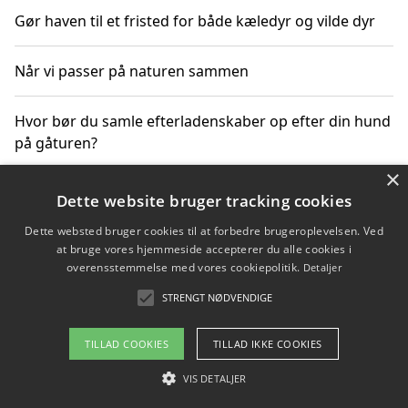
Gør haven til et fristed for både kæledyr og vilde dyr
Når vi passer på naturen sammen
Hvor bør du samle efterladenskaber op efter din hund
på gåturen?
×
Sådan rydder du effektivt op efter et stort event
Dette website bruger tracking cookies
Dette websted bruger cookies til at forbedre brugeroplevelsen. Ved
at bruge vores hjemmeside accepterer du alle cookies i
overensstemmelse med vores cookiepolitik.
Detaljer
Copyright 2026 - Pilanto Aps
STRENGT NØDVENDIGE
Om / kontakt
Blog
Betingelser
TILLAD COOKIES
TILLAD IKKE COOKIES
VIS DETALJER