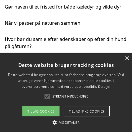
Gør haven til et fristed for både kæledyr og vilde dyr
Når vi passer på naturen sammen
Hvor bør du samle efterladenskaber op efter din hund
på gåturen?
×
Sådan rydder du effektivt op efter et stort event
Dette website bruger tracking cookies
Dette websted bruger cookies til at forbedre brugeroplevelsen. Ved
at bruge vores hjemmeside accepterer du alle cookies i
overensstemmelse med vores cookiepolitik.
Detaljer
Copyright 2026 - Pilanto Aps
STRENGT NØDVENDIGE
Om / kontakt
Blog
Betingelser
TILLAD COOKIES
TILLAD IKKE COOKIES
VIS DETALJER