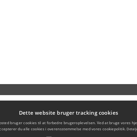
Dette website bruger tracking cookies
sted bruger cookies til at forbedre brugeroplevelsen. Ved at bruge vores 
ccepterer du alle cookies i overensstemmelse med vores cookiepolitik.
Detalj