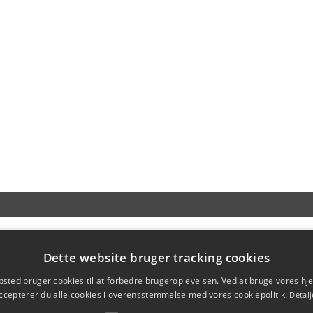
Dette website bruger tracking cookies
sted bruger cookies til at forbedre brugeroplevelsen. Ved at bruge vores 
ccepterer du alle cookies i overensstemmelse med vores cookiepolitik.
Detalj