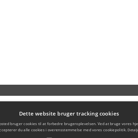
Dette website bruger tracking cookies
sted bruger cookies til at forbedre brugeroplevelsen. Ved at bruge vores 
ccepterer du alle cookies i overensstemmelse med vores cookiepolitik.
Detalj