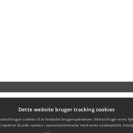
Dette website bruger tracking cookies
sted bruger cookies til at forbedre brugeroplevelsen. Ved at bruge vores 
ccepterer du alle cookies i overensstemmelse med vores cookiepolitik.
Detalj