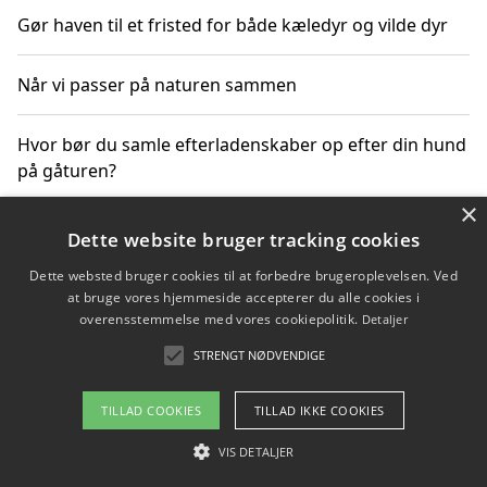
Gør haven til et fristed for både kæledyr og vilde dyr
Når vi passer på naturen sammen
Hvor bør du samle efterladenskaber op efter din hund
på gåturen?
×
Sådan rydder du effektivt op efter et stort event
Dette website bruger tracking cookies
Dette websted bruger cookies til at forbedre brugeroplevelsen. Ved
at bruge vores hjemmeside accepterer du alle cookies i
overensstemmelse med vores cookiepolitik.
Detaljer
Copyright 2026 - Pilanto Aps
STRENGT NØDVENDIGE
Om / kontakt
Blog
Betingelser
TILLAD COOKIES
TILLAD IKKE COOKIES
VIS DETALJER