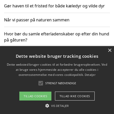
Gør haven til et fristed for både kæledyr og vilde dyr
Når vi passer på naturen sammen
Hvor bør du samle efterladenskaber op efter din hund
på gåturen?
×
Sådan rydder du effektivt op efter et stort event
Dette website bruger tracking cookies
Dette websted bruger cookies til at forbedre brugeroplevelsen. Ved
at bruge vores hjemmeside accepterer du alle cookies i
overensstemmelse med vores cookiepolitik.
Detaljer
Copyright 2026 - Pilanto Aps
STRENGT NØDVENDIGE
Om / kontakt
Blog
Betingelser
TILLAD COOKIES
TILLAD IKKE COOKIES
VIS DETALJER