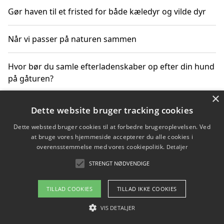
Gør haven til et fristed for både kæledyr og vilde dyr
Når vi passer på naturen sammen
Hvor bør du samle efterladenskaber op efter din hund
på gåturen?
×
Sådan rydder du effektivt op efter et stort event
Dette website bruger tracking cookies
Dette websted bruger cookies til at forbedre brugeroplevelsen. Ved
at bruge vores hjemmeside accepterer du alle cookies i
overensstemmelse med vores cookiepolitik.
Detaljer
Copyright 2026 - Pilanto Aps
STRENGT NØDVENDIGE
Om / kontakt
Blog
Betingelser
TILLAD COOKIES
TILLAD IKKE COOKIES
VIS DETALJER