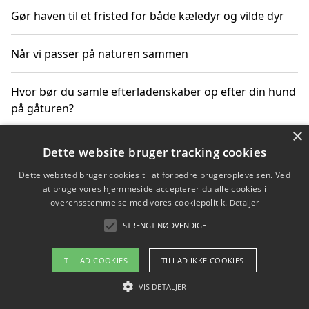
Gør haven til et fristed for både kæledyr og vilde dyr
Når vi passer på naturen sammen
Hvor bør du samle efterladenskaber op efter din hund
på gåturen?
×
Sådan rydder du effektivt op efter et stort event
Dette website bruger tracking cookies
Dette websted bruger cookies til at forbedre brugeroplevelsen. Ved
at bruge vores hjemmeside accepterer du alle cookies i
overensstemmelse med vores cookiepolitik.
Detaljer
Copyright 2026 - Pilanto Aps
STRENGT NØDVENDIGE
Om / kontakt
Blog
Betingelser
TILLAD COOKIES
TILLAD IKKE COOKIES
VIS DETALJER