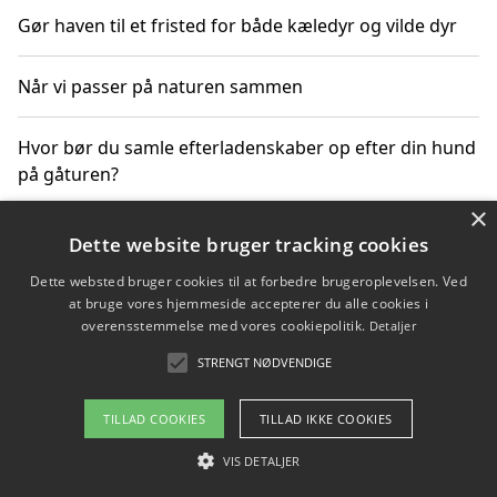
Gør haven til et fristed for både kæledyr og vilde dyr
Når vi passer på naturen sammen
Hvor bør du samle efterladenskaber op efter din hund
på gåturen?
×
Sådan rydder du effektivt op efter et stort event
Dette website bruger tracking cookies
Dette websted bruger cookies til at forbedre brugeroplevelsen. Ved
at bruge vores hjemmeside accepterer du alle cookies i
overensstemmelse med vores cookiepolitik.
Detaljer
Copyright 2026 - Pilanto Aps
STRENGT NØDVENDIGE
Om / kontakt
Blog
Betingelser
TILLAD COOKIES
TILLAD IKKE COOKIES
VIS DETALJER