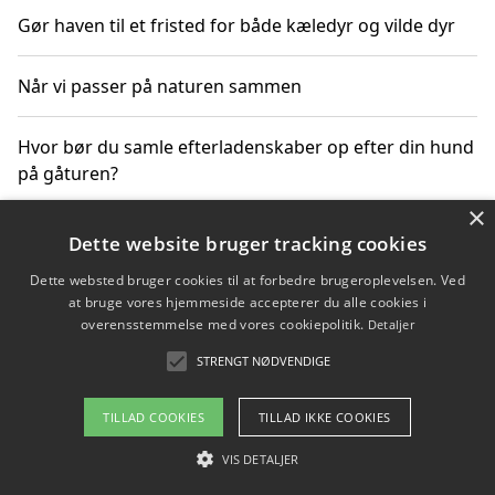
Gør haven til et fristed for både kæledyr og vilde dyr
Når vi passer på naturen sammen
Hvor bør du samle efterladenskaber op efter din hund
på gåturen?
×
Sådan rydder du effektivt op efter et stort event
Dette website bruger tracking cookies
Dette websted bruger cookies til at forbedre brugeroplevelsen. Ved
at bruge vores hjemmeside accepterer du alle cookies i
overensstemmelse med vores cookiepolitik.
Detaljer
Copyright 2026 - Pilanto Aps
STRENGT NØDVENDIGE
Om / kontakt
Blog
Betingelser
TILLAD COOKIES
TILLAD IKKE COOKIES
VIS DETALJER