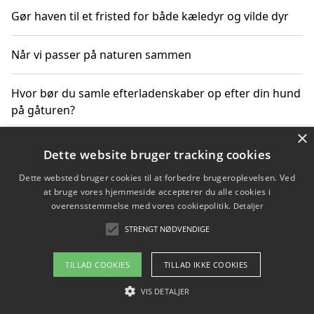
Gør haven til et fristed for både kæledyr og vilde dyr
Når vi passer på naturen sammen
Hvor bør du samle efterladenskaber op efter din hund
på gåturen?
×
Sådan rydder du effektivt op efter et stort event
Dette website bruger tracking cookies
Dette websted bruger cookies til at forbedre brugeroplevelsen. Ved
at bruge vores hjemmeside accepterer du alle cookies i
overensstemmelse med vores cookiepolitik.
Detaljer
Copyright 2026 - Pilanto Aps
STRENGT NØDVENDIGE
Om / kontakt
Blog
Betingelser
TILLAD COOKIES
TILLAD IKKE COOKIES
VIS DETALJER