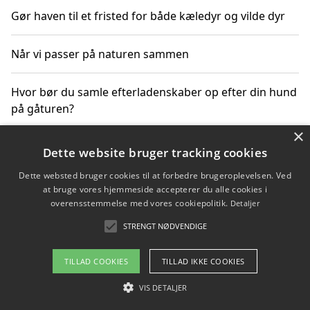
Gør haven til et fristed for både kæledyr og vilde dyr
Når vi passer på naturen sammen
Hvor bør du samle efterladenskaber op efter din hund
på gåturen?
×
Sådan rydder du effektivt op efter et stort event
Dette website bruger tracking cookies
Dette websted bruger cookies til at forbedre brugeroplevelsen. Ved
at bruge vores hjemmeside accepterer du alle cookies i
overensstemmelse med vores cookiepolitik.
Detaljer
Copyright 2026 - Pilanto Aps
STRENGT NØDVENDIGE
Om / kontakt
Blog
Betingelser
TILLAD COOKIES
TILLAD IKKE COOKIES
VIS DETALJER