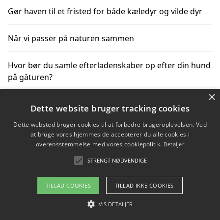
Gør haven til et fristed for både kæledyr og vilde dyr
Når vi passer på naturen sammen
Hvor bør du samle efterladenskaber op efter din hund
på gåturen?
×
Sådan rydder du effektivt op efter et stort event
Dette website bruger tracking cookies
Dette websted bruger cookies til at forbedre brugeroplevelsen. Ved
at bruge vores hjemmeside accepterer du alle cookies i
overensstemmelse med vores cookiepolitik.
Detaljer
Copyright 2026 - Pilanto Aps
STRENGT NØDVENDIGE
Om / kontakt
Blog
Betingelser
TILLAD COOKIES
TILLAD IKKE COOKIES
VIS DETALJER