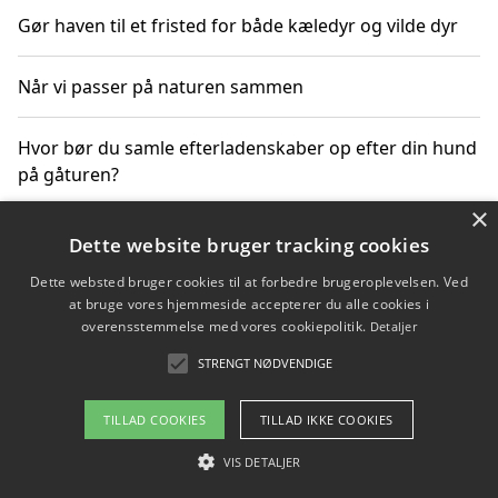
Gør haven til et fristed for både kæledyr og vilde dyr
Når vi passer på naturen sammen
Hvor bør du samle efterladenskaber op efter din hund
på gåturen?
×
Sådan rydder du effektivt op efter et stort event
Dette website bruger tracking cookies
Dette websted bruger cookies til at forbedre brugeroplevelsen. Ved
at bruge vores hjemmeside accepterer du alle cookies i
overensstemmelse med vores cookiepolitik.
Detaljer
Copyright 2026 - Pilanto Aps
STRENGT NØDVENDIGE
Om / kontakt
Blog
Betingelser
TILLAD COOKIES
TILLAD IKKE COOKIES
VIS DETALJER