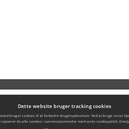
Dette website bruger tracking cookies
sted bruger cookies til at forbedre brugeroplevelsen. Ved at bruge vores 
ccepterer du alle cookies i overensstemmelse med vores cookiepolitik.
Detalj