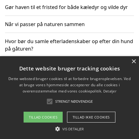
Gør haven til et fristed for både kæledyr og vilde dyr
Når vi passer på naturen sammen
Hvor bør du samle efterladenskaber op efter din hund
på gåturen?
×
Sådan rydder du effektivt op efter et stort event
Dette website bruger tracking cookies
Dette websted bruger cookies til at forbedre brugeroplevelsen. Ved
at bruge vores hjemmeside accepterer du alle cookies i
overensstemmelse med vores cookiepolitik.
Detaljer
Copyright 2026 - Pilanto Aps
STRENGT NØDVENDIGE
Om / kontakt
Blog
Betingelser
TILLAD COOKIES
TILLAD IKKE COOKIES
VIS DETALJER