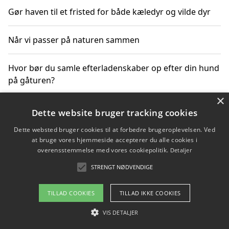
Gør haven til et fristed for både kæledyr og vilde dyr
Når vi passer på naturen sammen
Hvor bør du samle efterladenskaber op efter din hund
på gåturen?
×
Sådan rydder du effektivt op efter et stort event
Dette website bruger tracking cookies
Dette websted bruger cookies til at forbedre brugeroplevelsen. Ved
at bruge vores hjemmeside accepterer du alle cookies i
overensstemmelse med vores cookiepolitik.
Detaljer
Copyright 2026 - Pilanto Aps
STRENGT NØDVENDIGE
Om / kontakt
Blog
Betingelser
TILLAD COOKIES
TILLAD IKKE COOKIES
VIS DETALJER