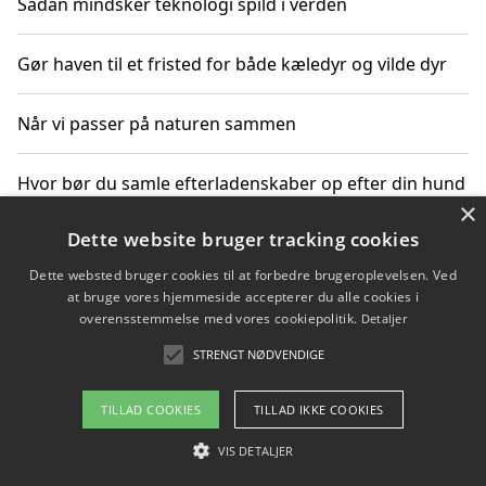
Sådan mindsker teknologi spild i verden
Gør haven til et fristed for både kæledyr og vilde dyr
Når vi passer på naturen sammen
Hvor bør du samle efterladenskaber op efter din hund
×
på gåturen?
Dette website bruger tracking cookies
Sådan rydder du effektivt op efter et stort event
Dette websted bruger cookies til at forbedre brugeroplevelsen. Ved
at bruge vores hjemmeside accepterer du alle cookies i
overensstemmelse med vores cookiepolitik.
Detaljer
STRENGT NØDVENDIGE
Copyright 2026 - Pilanto Aps
Om / kontakt
Blog
Betingelser
TILLAD COOKIES
TILLAD IKKE COOKIES
VIS DETALJER