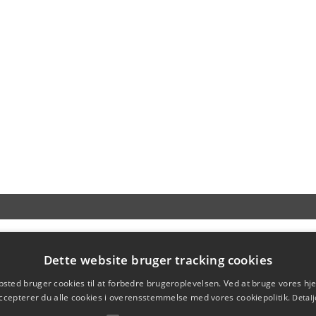
Dette website bruger tracking cookies
sted bruger cookies til at forbedre brugeroplevelsen. Ved at bruge vores 
ccepterer du alle cookies i overensstemmelse med vores cookiepolitik.
Detalj