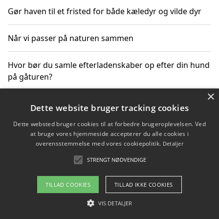
Gør haven til et fristed for både kæledyr og vilde dyr
Når vi passer på naturen sammen
Hvor bør du samle efterladenskaber op efter din hund
på gåturen?
×
Sådan rydder du effektivt op efter et stort event
Dette website bruger tracking cookies
Dette websted bruger cookies til at forbedre brugeroplevelsen. Ved
at bruge vores hjemmeside accepterer du alle cookies i
overensstemmelse med vores cookiepolitik.
Detaljer
Copyright 2026 - Pilanto Aps
STRENGT NØDVENDIGE
Om / kontakt
Blog
Betingelser
TILLAD COOKIES
TILLAD IKKE COOKIES
VIS DETALJER