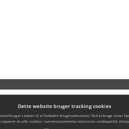
Dette website bruger tracking cookies
sted bruger cookies til at forbedre brugeroplevelsen. Ved at bruge vores 
ccepterer du alle cookies i overensstemmelse med vores cookiepolitik.
Detalj