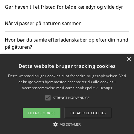
Gør haven til et fristed for både kæledyr og vilde dyr
Når vi passer på naturen sammen
Hvor bør du samle efterladenskaber op efter din hund
på gåturen?
×
Sådan rydder du effektivt op efter et stort event
Dette website bruger tracking cookies
Dette websted bruger cookies til at forbedre brugeroplevelsen. Ved
at bruge vores hjemmeside accepterer du alle cookies i
overensstemmelse med vores cookiepolitik.
Detaljer
Copyright 2026 - Pilanto Aps
STRENGT NØDVENDIGE
Om / kontakt
Blog
Betingelser
TILLAD COOKIES
TILLAD IKKE COOKIES
VIS DETALJER