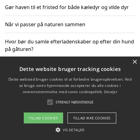
Gør haven til et fristed for både kæledyr og vilde dyr
Når vi passer på naturen sammen
Hvor bør du samle efterladenskaber op efter din hund
på gåturen?
×
Sådan rydder du effektivt op efter et stort event
Dette website bruger tracking cookies
Dette websted bruger cookies til at forbedre brugeroplevelsen. Ved
at bruge vores hjemmeside accepterer du alle cookies i
overensstemmelse med vores cookiepolitik.
Detaljer
Copyright 2026 - Pilanto Aps
STRENGT NØDVENDIGE
Om / kontakt
Blog
Betingelser
TILLAD COOKIES
TILLAD IKKE COOKIES
VIS DETALJER