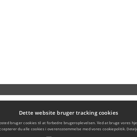
Dette website bruger tracking cookies
sted bruger cookies til at forbedre brugeroplevelsen. Ved at bruge vores 
ccepterer du alle cookies i overensstemmelse med vores cookiepolitik.
Detalj